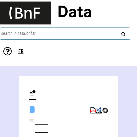
Data
search in data.bnf.fr
FR