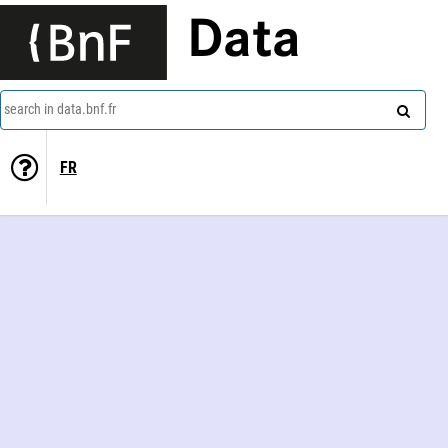
Data
search in data.bnf.fr
FR