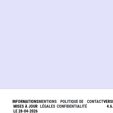
INFORMATIONS
MENTIONS
POLITIQUE DE
CONTACT
VERS
MISES À JOUR
LÉGALES
CONFIDENTIALITÉ
4.6
LE 28-04-2026