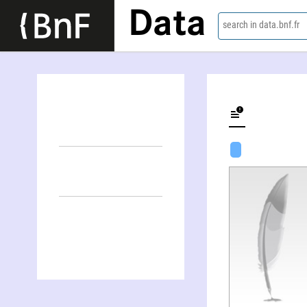
Data
search in data.bnf.fr