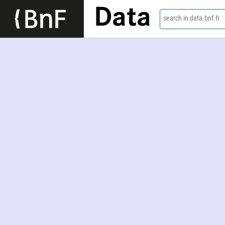
Data
search in data.bnf.fr