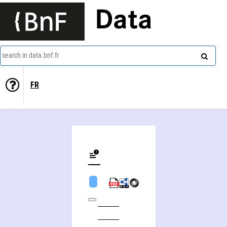
Data
search in data.bnf.fr
FR