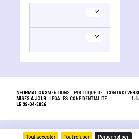
INFORMATIONS
MENTIONS
POLITIQUE DE
CONTACT
VERS
MISES À JOUR
LÉGALES
CONFIDENTIALITÉ
4.6
LE 28-04-2026
Tout accepter
Tout refuser
Personnaliser