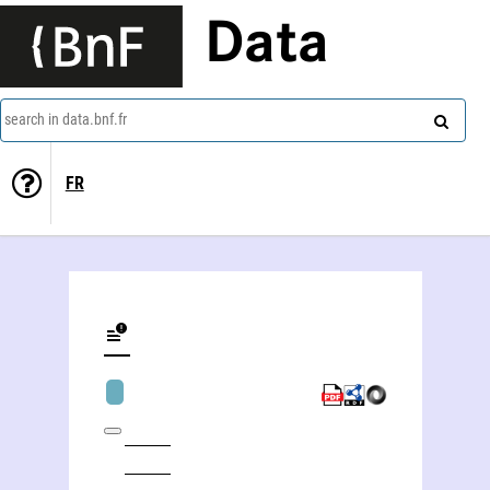
Data
search in data.bnf.fr
FR