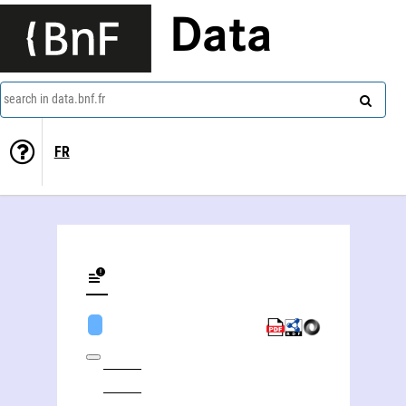
Data
search in data.bnf.fr
FR