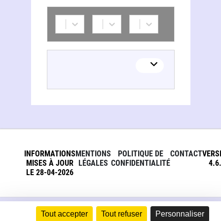
INFORMATIONS
MENTIONS
POLITIQUE DE
CONTACT
VERS
MISES À JOUR
LÉGALES
CONFIDENTIALITÉ
4.6
LE 28-04-2026
Tout accepter
Tout refuser
Personnaliser