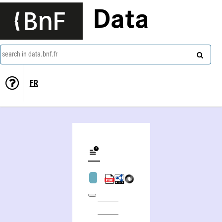
Data
search in data.bnf.fr
FR