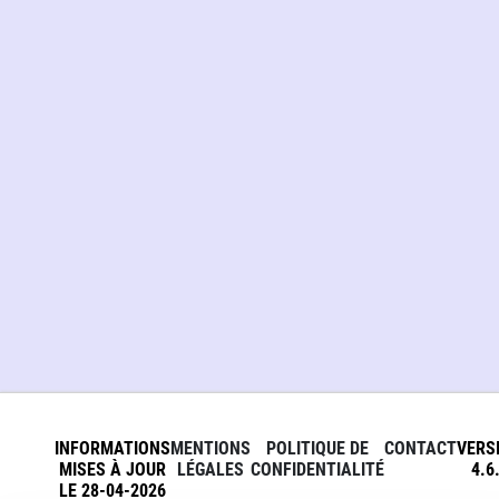
INFORMATIONS
MENTIONS
POLITIQUE DE
CONTACT
VERS
MISES À JOUR
LÉGALES
CONFIDENTIALITÉ
4.6
LE 28-04-2026