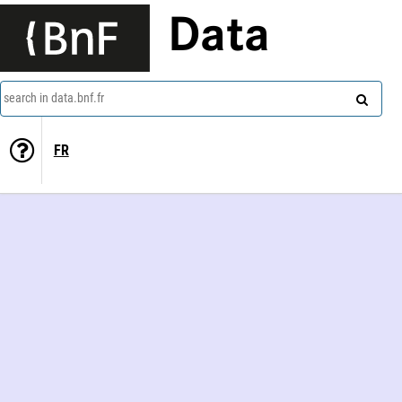
Data
search in data.bnf.fr
FR