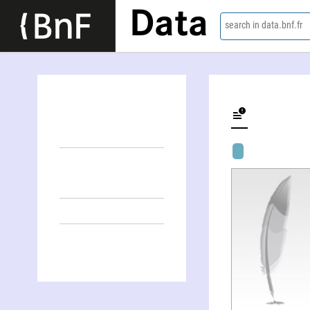
Data
search in data.bnf.fr