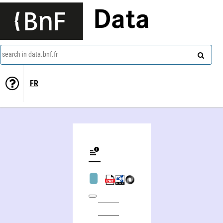
Data
search in data.bnf.fr
FR