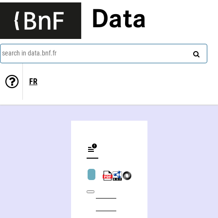
Data
search in data.bnf.fr
FR