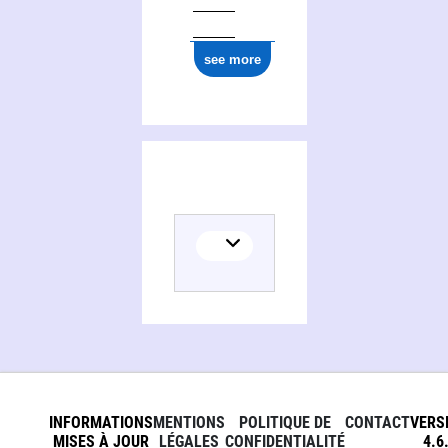
see more
INFORMATIONS
MENTIONS
POLITIQUE DE
CONTACT
VERS
MISES À JOUR
LÉGALES
CONFIDENTIALITÉ
4.6