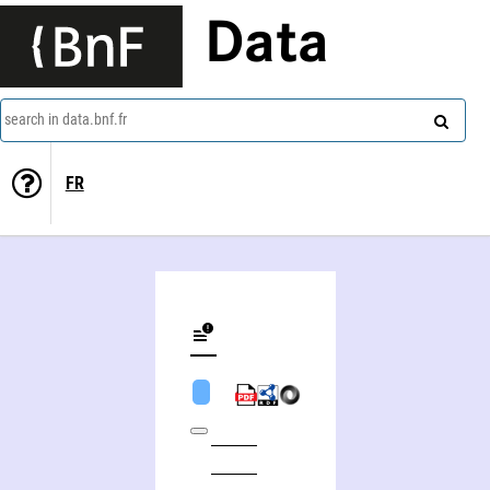
Data
search in data.bnf.fr
FR