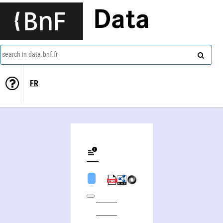
Data
search in data.bnf.fr
FR