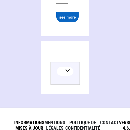
see more
INFORMATIONS
MENTIONS
POLITIQUE DE
CONTACT
VERS
MISES À JOUR
LÉGALES
CONFIDENTIALITÉ
4.6