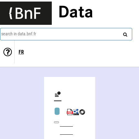
Data
search in data.bnf.fr
FR