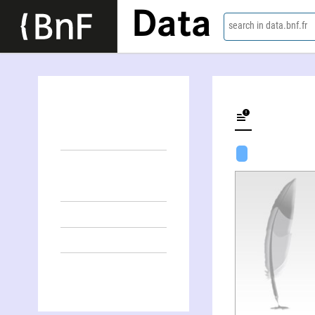
Data
search in data.bnf.fr