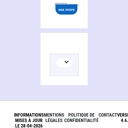
see more
Activities of Bihorel. Seine-Maritime
INFORMATIONS
MENTIONS
POLITIQUE DE
CONTACT
VERS
MISES À JOUR
LÉGALES
CONFIDENTIALITÉ
4.6
LE 28-04-2026