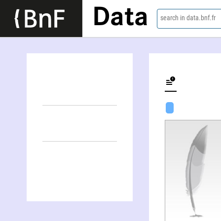
Data
search in data.bnf.fr