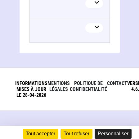
INFORMATIONS
MENTIONS
POLITIQUE DE
CONTACT
VERS
MISES À JOUR
LÉGALES
CONFIDENTIALITÉ
4.6
LE 28-04-2026
Tout accepter
Tout refuser
Personnaliser