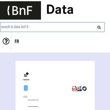
Data
search in data.bnf.fr
FR