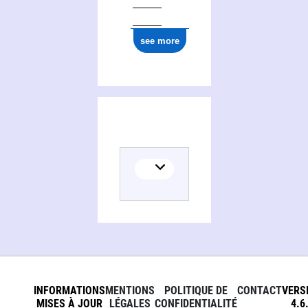
see more
INFORMATIONS
MENTIONS
POLITIQUE DE
CONTACT
VERS
MISES À JOUR
LÉGALES
CONFIDENTIALITÉ
4.6