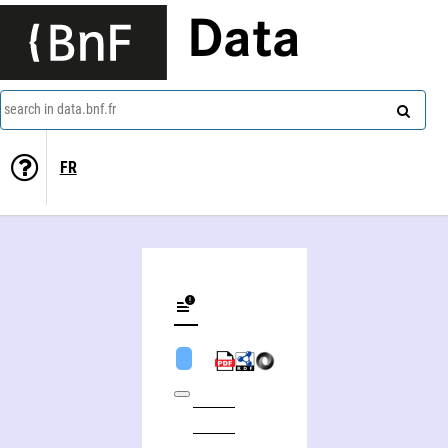
Data
search in data.bnf.fr
FR