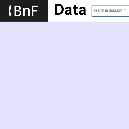
Data
search in data.bnf.fr