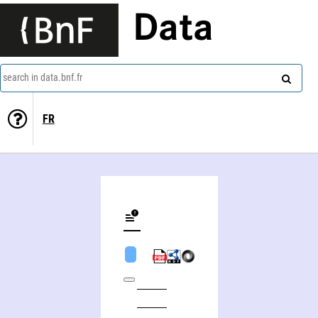
Data
search in data.bnf.fr
FR