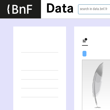
Data
search in data.bnf.fr