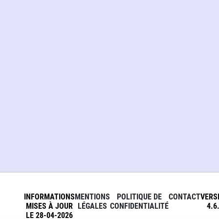
INFORMATIONS
MENTIONS
POLITIQUE DE
CONTACT
VERS
MISES À JOUR
LÉGALES
CONFIDENTIALITÉ
4.6
LE 28-04-2026