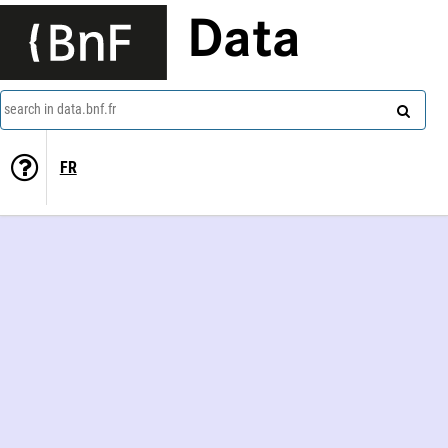
Data
search in data.bnf.fr
FR