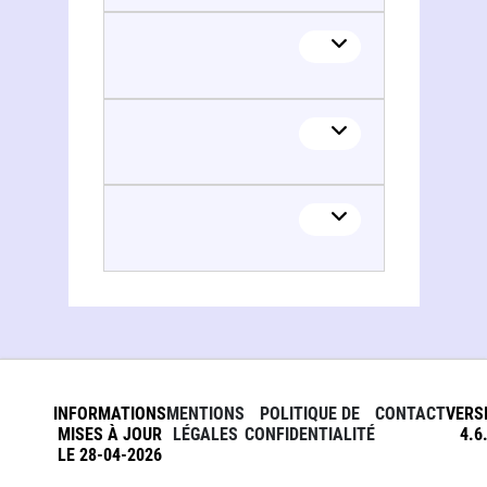
INFORMATIONS
MENTIONS
POLITIQUE DE
CONTACT
VERS
MISES À JOUR
LÉGALES
CONFIDENTIALITÉ
4.6
LE 28-04-2026