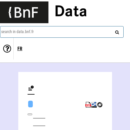
Data
search in data.bnf.fr
FR