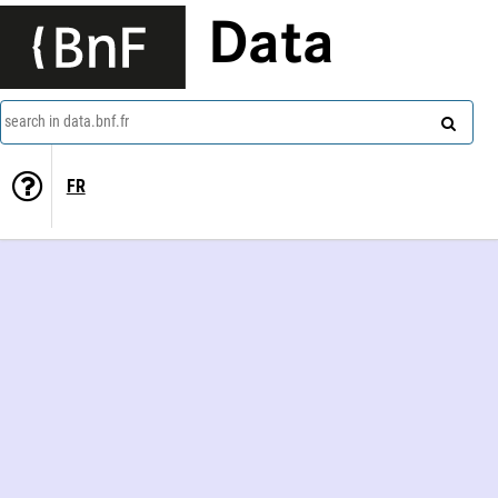
Data
search in data.bnf.fr
FR