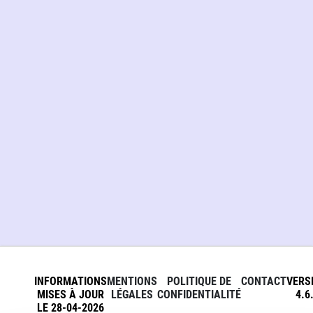
INFORMATIONS
MENTIONS
POLITIQUE DE
CONTACT
VERS
MISES À JOUR
LÉGALES
CONFIDENTIALITÉ
4.6
LE 28-04-2026