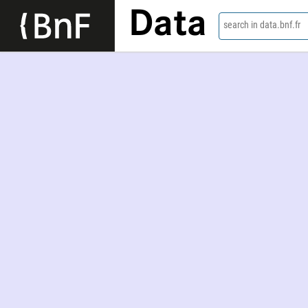
Data
search in data.bnf.fr