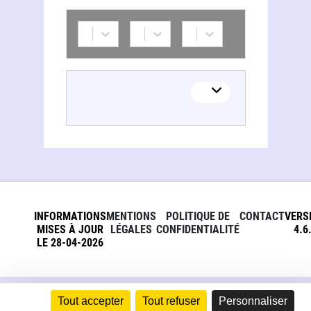
INFORMATIONS
MENTIONS
POLITIQUE DE
CONTACT
VERS
MISES À JOUR
LÉGALES
CONFIDENTIALITÉ
4.6
LE 28-04-2026
Tout accepter
Tout refuser
Personnaliser