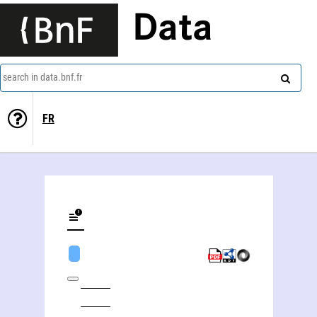
Data
search in data.bnf.fr
FR