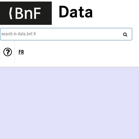
Data
search in data.bnf.fr
FR