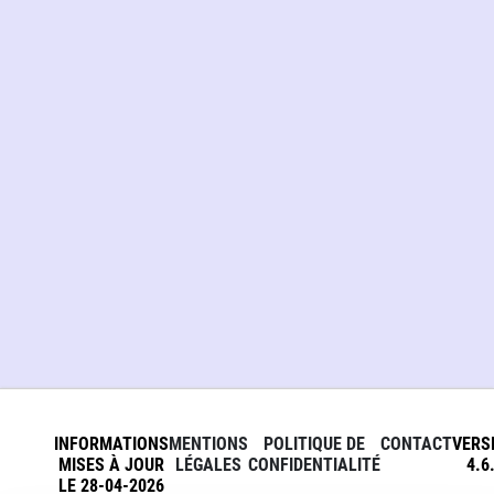
INFORMATIONS
MENTIONS
POLITIQUE DE
CONTACT
VERS
MISES À JOUR
LÉGALES
CONFIDENTIALITÉ
4.6
LE 28-04-2026