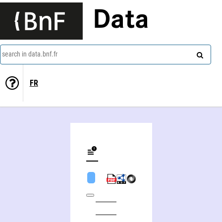
Data
search in data.bnf.fr
FR