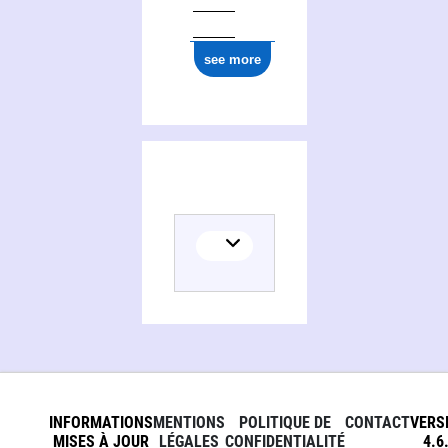
ark:/12148/cb137730092
see more
INFORMATIONS
MENTIONS
POLITIQUE DE
CONTACT
VERS
MISES À JOUR
LÉGALES
CONFIDENTIALITÉ
4.6