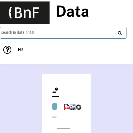
Data
search in data.bnf.fr
FR