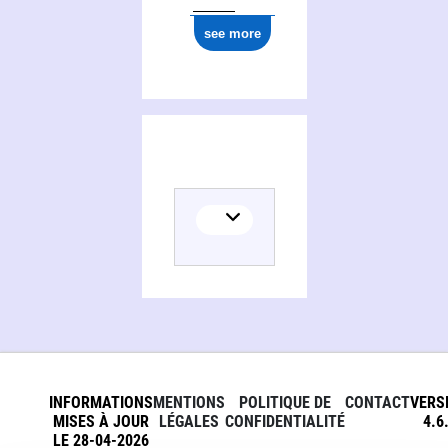
ark:/12148/cb137739609
see more
INFORMATIONS
MENTIONS
POLITIQUE DE
CONTACT
VERS
MISES À JOUR
LÉGALES
CONFIDENTIALITÉ
4.6
LE 28-04-2026