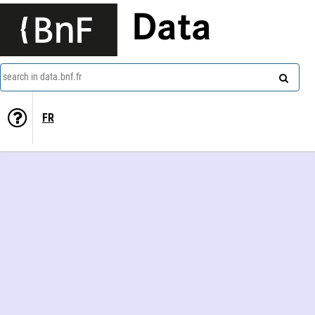
Data
search in data.bnf.fr
FR