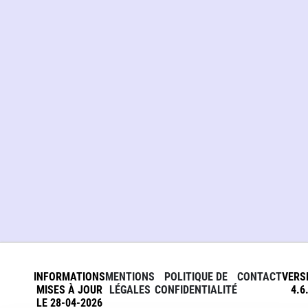
INFORMATIONS
MENTIONS
POLITIQUE DE
CONTACT
VERS
MISES À JOUR
LÉGALES
CONFIDENTIALITÉ
4.6
LE 28-04-2026