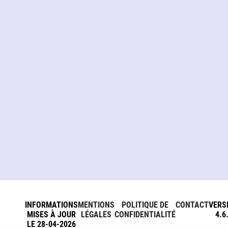
INFORMATIONS
MENTIONS
POLITIQUE DE
CONTACT
VERS
MISES À JOUR
LÉGALES
CONFIDENTIALITÉ
4.6
LE 28-04-2026