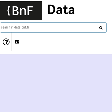
Data
search in data.bnf.fr
FR