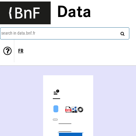
Data
search in data.bnf.fr
FR