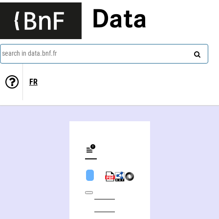
Data
search in data.bnf.fr
FR