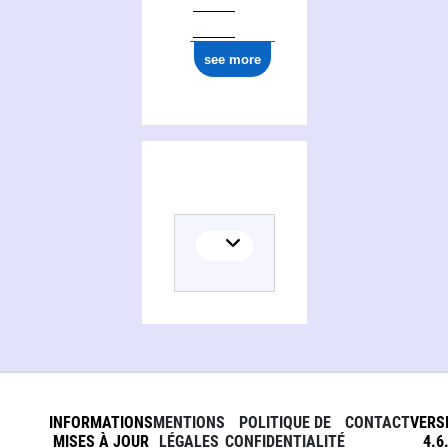
see more
INFORMATIONS
MENTIONS
POLITIQUE DE
CONTACT
VERS
MISES À JOUR
LÉGALES
CONFIDENTIALITÉ
4.6