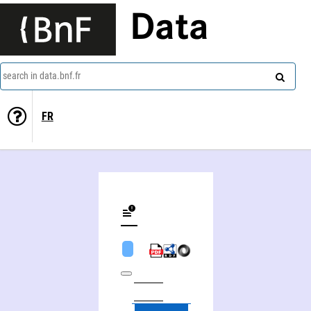
Data
search in data.bnf.fr
FR