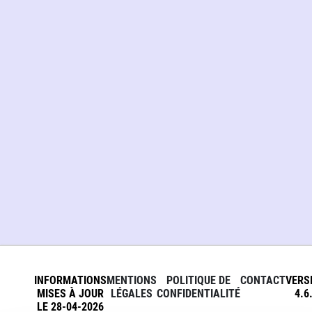
INFORMATIONS
MENTIONS
POLITIQUE DE
CONTACT
VERS
MISES À JOUR
LÉGALES
CONFIDENTIALITÉ
4.6
LE 28-04-2026