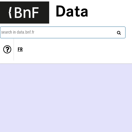
Data
search in data.bnf.fr
FR