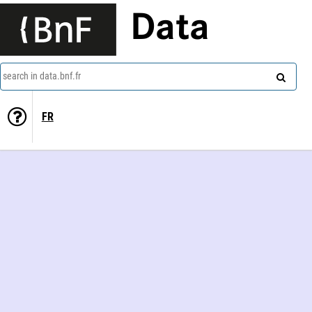
Data
search in data.bnf.fr
FR