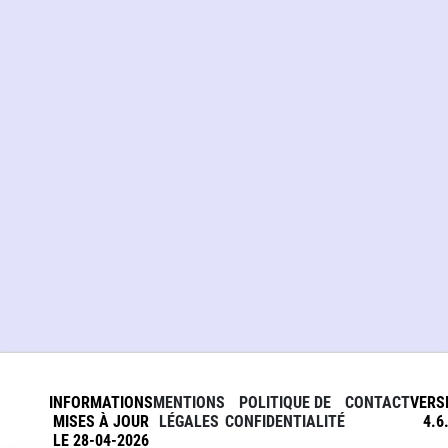
INFORMATIONS
MENTIONS
POLITIQUE DE
CONTACT
VERS
MISES À JOUR
LÉGALES
CONFIDENTIALITÉ
4.6
LE 28-04-2026