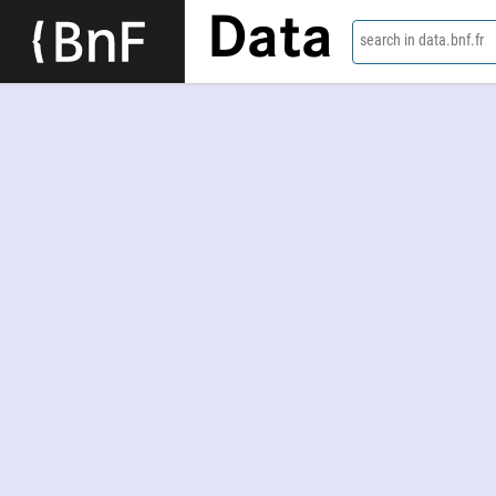
Data
search in data.bnf.fr