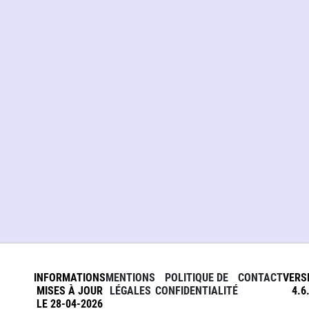
INFORMATIONS
MENTIONS
POLITIQUE DE
CONTACT
VERS
MISES À JOUR
LÉGALES
CONFIDENTIALITÉ
4.6
LE 28-04-2026