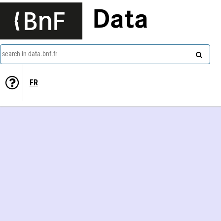
Data
search in data.bnf.fr
FR