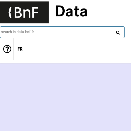
Data
search in data.bnf.fr
FR