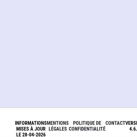
INFORMATIONS
MENTIONS
POLITIQUE DE
CONTACT
VERS
MISES À JOUR
LÉGALES
CONFIDENTIALITÉ
4.6
LE 28-04-2026