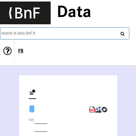
Data
search in data.bnf.fr
FR