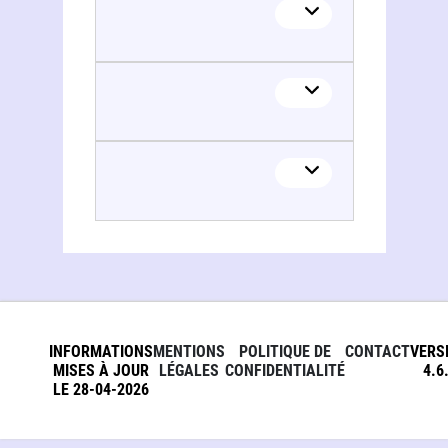
Mandarin records Ireland
INFORMATIONS
MENTIONS
POLITIQUE DE
CONTACT
VERS
MISES À JOUR
LÉGALES
CONFIDENTIALITÉ
4.6
LE 28-04-2026