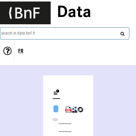
Data
search in data.bnf.fr
FR