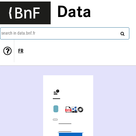
Data
search in data.bnf.fr
FR