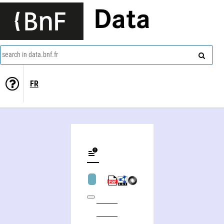
Data
search in data.bnf.fr
FR