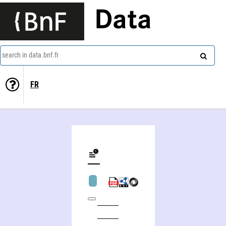
Data
search in data.bnf.fr
FR