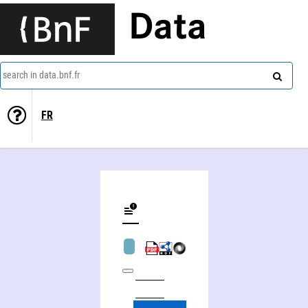
Data
search in data.bnf.fr
FR