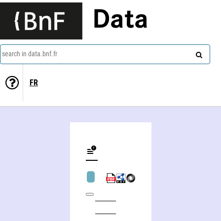
Data
search in data.bnf.fr
FR