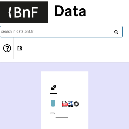
Data
search in data.bnf.fr
FR