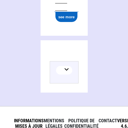
see more
INFORMATIONS
MENTIONS
POLITIQUE DE
CONTACT
VERS
MISES À JOUR
LÉGALES
CONFIDENTIALITÉ
4.6