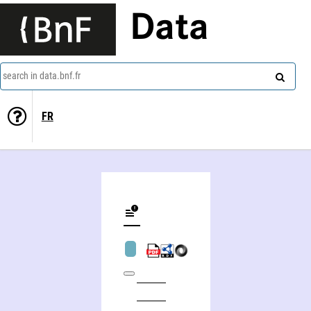
Data
search in data.bnf.fr
FR